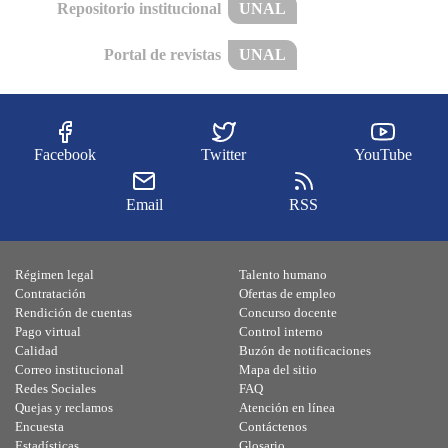
Repositorio institucional
UNAL
Portal de revistas
UNAL
Facebook
Twitter
YouTube
Email
RSS
Régimen legal
Talento humano
Contratación
Ofertas de empleo
Rendición de cuentas
Concurso docente
Pago virtual
Control interno
Calidad
Buzón de notificaciones
Correo institucional
Mapa del sitio
Redes Sociales
FAQ
Quejas y reclamos
Atención en línea
Encuesta
Contáctenos
Estadísticas
Glosario