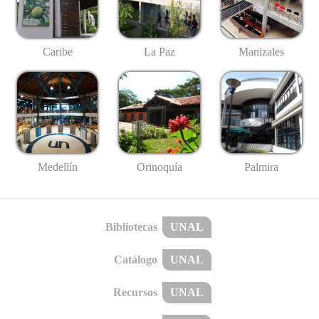
Caribe
La Paz
Manizales
Medellín
Palmira
Orinoquía
Bibliotecas
UNAL
Catálogo
UNAL
Recursos
UNAL