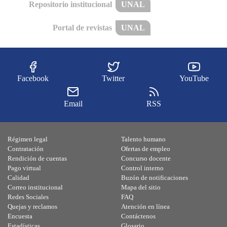
Repositorio institucional
UNAL
Portal de revistas
UNAL
Facebook
Twitter
YouTube
Email
RSS
Régimen legal
Talento humano
Contratación
Ofertas de empleo
Rendición de cuentas
Concurso docente
Pago virtual
Control interno
Calidad
Buzón de notificaciones
Correo institucional
Mapa del sitio
Redes Sociales
FAQ
Quejas y reclamos
Atención en línea
Encuesta
Contáctenos
Estadísticas
Glosario