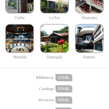
Caribe
La Paz
Manizales
Medellín
Palmira
Orinoquía
Bibliotecas
UNAL
Catálogo
UNAL
Recursos
UNAL