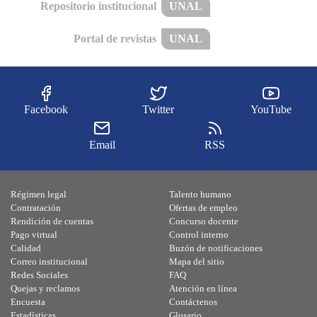
Repositorio institucional
UNAL
Portal de revistas
UNAL
Facebook
Twitter
YouTube
Email
RSS
Régimen legal
Talento humano
Contratación
Ofertas de empleo
Rendición de cuentas
Concurso docente
Pago virtual
Control interno
Calidad
Buzón de notificaciones
Correo institucional
Mapa del sitio
Redes Sociales
FAQ
Quejas y reclamos
Atención en línea
Encuesta
Contáctenos
Estadísticas
Glosario