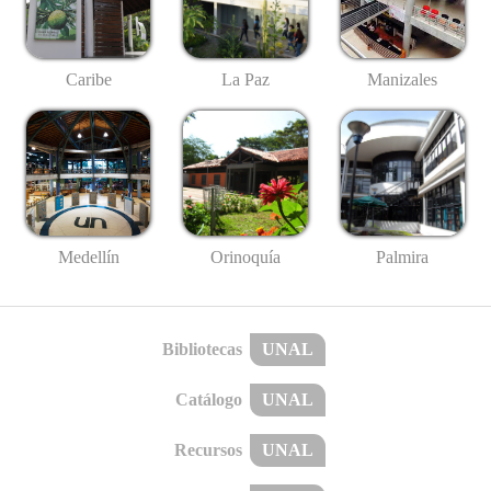
Caribe
La Paz
Manizales
Medellín
Palmira
Orinoquía
Bibliotecas
UNAL
Catálogo
UNAL
Recursos
UNAL