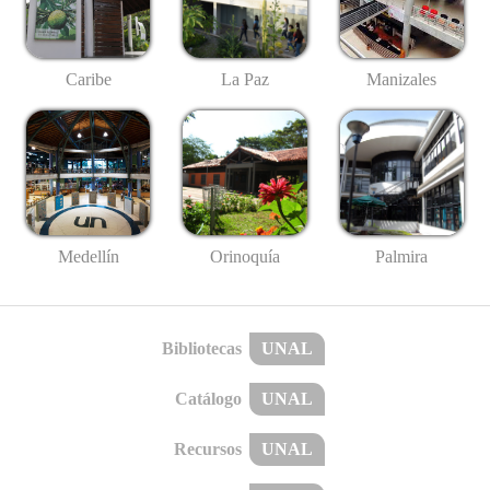
Caribe
La Paz
Manizales
Medellín
Palmira
Orinoquía
Bibliotecas
UNAL
Catálogo
UNAL
Recursos
UNAL