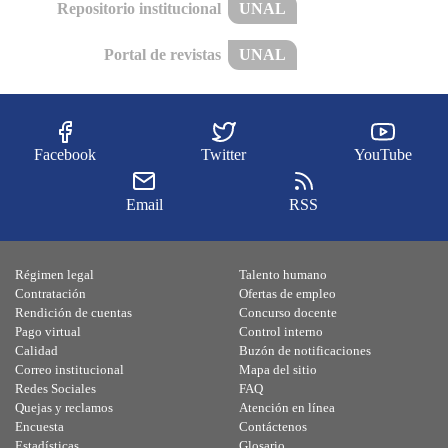
Repositorio institucional
UNAL
Portal de revistas
UNAL
Facebook
Twitter
YouTube
Email
RSS
Régimen legal
Talento humano
Contratación
Ofertas de empleo
Rendición de cuentas
Concurso docente
Pago virtual
Control interno
Calidad
Buzón de notificaciones
Correo institucional
Mapa del sitio
Redes Sociales
FAQ
Quejas y reclamos
Atención en línea
Encuesta
Contáctenos
Estadísticas
Glosario