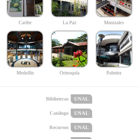
Caribe
La Paz
Manizales
Medellín
Palmira
Orinoquía
Bibliotecas
UNAL
Catálogo
UNAL
Recursos
UNAL