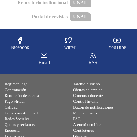
Repositorio institucional
UNAL
Portal de revistas
UNAL
Facebook
Twitter
YouTube
Email
RSS
Régimen legal
Talento humano
Contratación
Ofertas de empleo
Rendición de cuentas
Concurso docente
Pago virtual
Control interno
Calidad
Buzón de notificaciones
Correo institucional
Mapa del sitio
Redes Sociales
FAQ
Quejas y reclamos
Atención en línea
Encuesta
Contáctenos
Estadísticas
Glosario