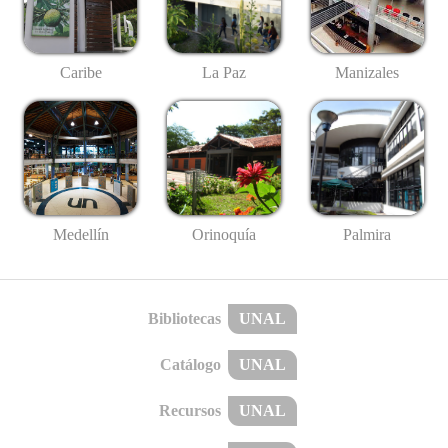
Caribe
La Paz
Manizales
Medellín
Palmira
Orinoquía
Bibliotecas
UNAL
Catálogo
UNAL
Recursos
UNAL