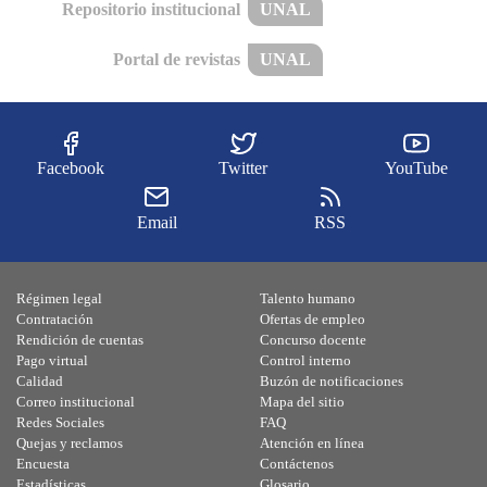
Repositorio institucional
UNAL
Portal de revistas
UNAL
Facebook
Twitter
YouTube
Email
RSS
Régimen legal
Talento humano
Contratación
Ofertas de empleo
Rendición de cuentas
Concurso docente
Pago virtual
Control interno
Calidad
Buzón de notificaciones
Correo institucional
Mapa del sitio
Redes Sociales
FAQ
Quejas y reclamos
Atención en línea
Encuesta
Contáctenos
Estadísticas
Glosario