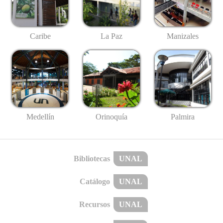
Caribe
La Paz
Manizales
Medellín
Palmira
Orinoquía
Bibliotecas
UNAL
Catálogo
UNAL
Recursos
UNAL