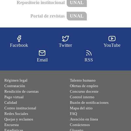
Repositorio institucional
UNAL
Portal de revistas
UNAL
Facebook
Twitter
YouTube
Email
RSS
Régimen legal
Talento humano
Contratación
Ofertas de empleo
Rendición de cuentas
Concurso docente
Pago virtual
Control interno
Calidad
Buzón de notificaciones
Correo institucional
Mapa del sitio
Redes Sociales
FAQ
Quejas y reclamos
Atención en línea
Encuesta
Contáctenos
Estadísticas
Glosario