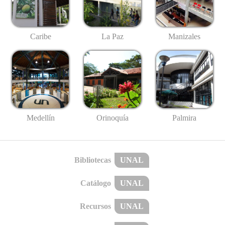
Caribe
La Paz
Manizales
Medellín
Palmira
Orinoquía
Bibliotecas
UNAL
Catálogo
UNAL
Recursos
UNAL