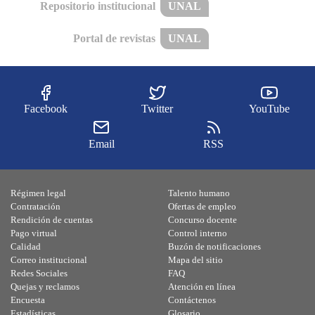
Repositorio institucional
UNAL
Portal de revistas
UNAL
Facebook
Twitter
YouTube
Email
RSS
Régimen legal
Talento humano
Contratación
Ofertas de empleo
Rendición de cuentas
Concurso docente
Pago virtual
Control interno
Calidad
Buzón de notificaciones
Correo institucional
Mapa del sitio
Redes Sociales
FAQ
Quejas y reclamos
Atención en línea
Encuesta
Contáctenos
Estadísticas
Glosario