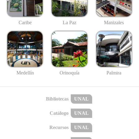
Caribe
La Paz
Manizales
Medellín
Palmira
Orinoquía
Bibliotecas
UNAL
Catálogo
UNAL
Recursos
UNAL