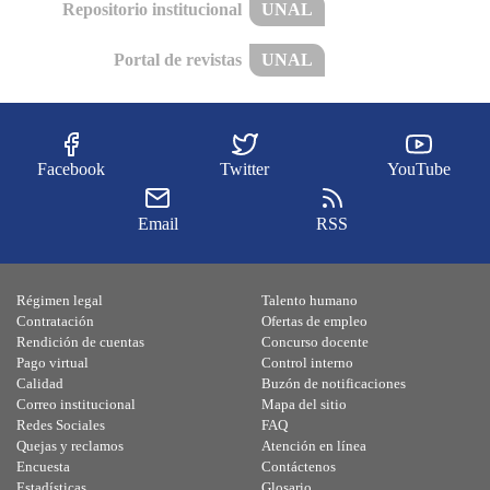
Repositorio institucional
UNAL
Portal de revistas
UNAL
Facebook
Twitter
YouTube
Email
RSS
Régimen legal
Talento humano
Contratación
Ofertas de empleo
Rendición de cuentas
Concurso docente
Pago virtual
Control interno
Calidad
Buzón de notificaciones
Correo institucional
Mapa del sitio
Redes Sociales
FAQ
Quejas y reclamos
Atención en línea
Encuesta
Contáctenos
Estadísticas
Glosario