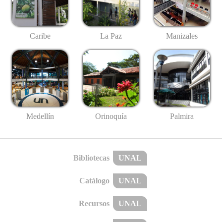
Caribe
La Paz
Manizales
Medellín
Palmira
Orinoquía
Bibliotecas
UNAL
Catálogo
UNAL
Recursos
UNAL