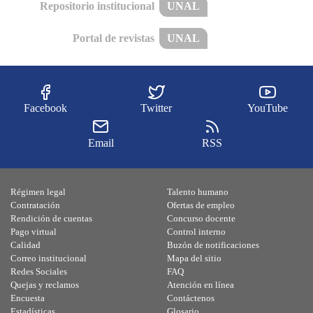
Repositorio institucional
UNAL
Portal de revistas
UNAL
Facebook
Twitter
YouTube
Email
RSS
Régimen legal
Talento humano
Contratación
Ofertas de empleo
Rendición de cuentas
Concurso docente
Pago virtual
Control interno
Calidad
Buzón de notificaciones
Correo institucional
Mapa del sitio
Redes Sociales
FAQ
Quejas y reclamos
Atención en línea
Encuesta
Contáctenos
Estadísticas
Glosario