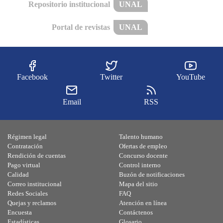
Repositorio institucional
UNAL
Portal de revistas
UNAL
Facebook
Twitter
YouTube
Email
RSS
Régimen legal
Talento humano
Contratación
Ofertas de empleo
Rendición de cuentas
Concurso docente
Pago virtual
Control interno
Calidad
Buzón de notificaciones
Correo institucional
Mapa del sitio
Redes Sociales
FAQ
Quejas y reclamos
Atención en línea
Encuesta
Contáctenos
Estadísticas
Glosario