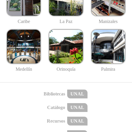
Caribe
La Paz
Manizales
Medellín
Palmira
Orinoquía
Bibliotecas
UNAL
Catálogo
UNAL
Recursos
UNAL