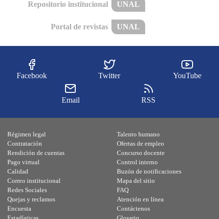
Repositorio institucional
UNAL
Portal de revistas
UNAL
Facebook
Twitter
YouTube
Email
RSS
Régimen legal
Talento humano
Contratación
Ofertas de empleo
Rendición de cuentas
Concurso docente
Pago virtual
Control interno
Calidad
Buzón de notificaciones
Correo institucional
Mapa del sitio
Redes Sociales
FAQ
Quejas y reclamos
Atención en línea
Encuesta
Contáctenos
Estadísticas
Glosario