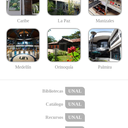
Caribe
La Paz
Manizales
Medellín
Palmira
Orinoquía
Bibliotecas
UNAL
Catálogo
UNAL
Recursos
UNAL