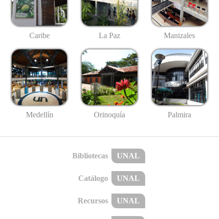
Caribe
La Paz
Manizales
Medellín
Palmira
Orinoquía
Bibliotecas
UNAL
Catálogo
UNAL
Recursos
UNAL