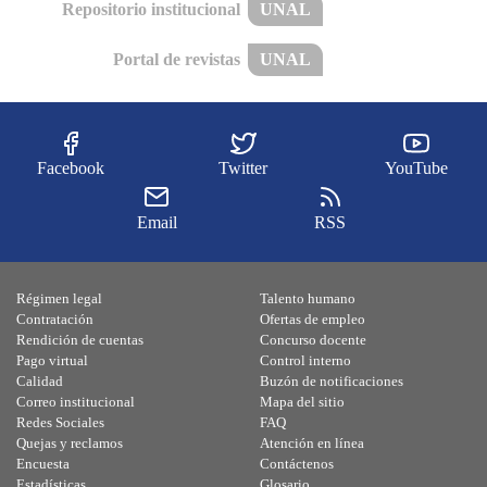
Repositorio institucional
UNAL
Portal de revistas
UNAL
Facebook
Twitter
YouTube
Email
RSS
Régimen legal
Talento humano
Contratación
Ofertas de empleo
Rendición de cuentas
Concurso docente
Pago virtual
Control interno
Calidad
Buzón de notificaciones
Correo institucional
Mapa del sitio
Redes Sociales
FAQ
Quejas y reclamos
Atención en línea
Encuesta
Contáctenos
Estadísticas
Glosario