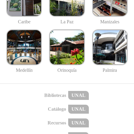
Caribe
La Paz
Manizales
Medellín
Palmira
Orinoquía
Bibliotecas
UNAL
Catálogo
UNAL
Recursos
UNAL