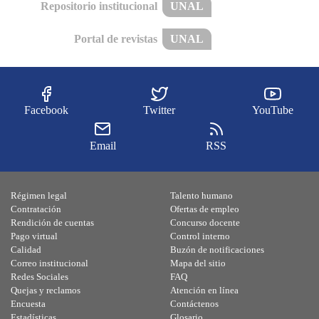
Repositorio institucional
UNAL
Portal de revistas
UNAL
Facebook
Twitter
YouTube
Email
RSS
Régimen legal
Talento humano
Contratación
Ofertas de empleo
Rendición de cuentas
Concurso docente
Pago virtual
Control interno
Calidad
Buzón de notificaciones
Correo institucional
Mapa del sitio
Redes Sociales
FAQ
Quejas y reclamos
Atención en línea
Encuesta
Contáctenos
Estadísticas
Glosario