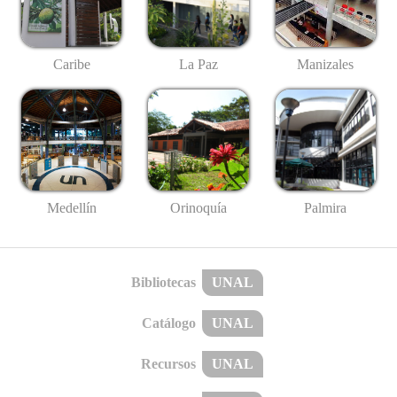
Caribe
La Paz
Manizales
Medellín
Palmira
Orinoquía
Bibliotecas
UNAL
Catálogo
UNAL
Recursos
UNAL