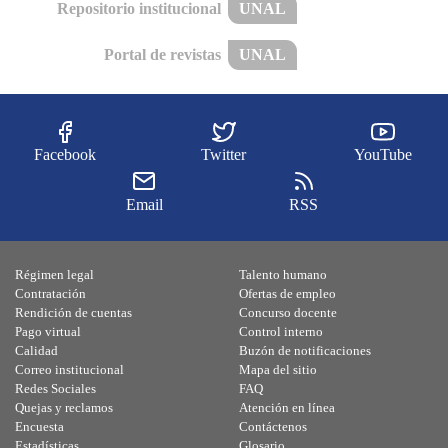
Repositorio institucional
UNAL
Portal de revistas
UNAL
Facebook
Twitter
YouTube
Email
RSS
Régimen legal
Talento humano
Contratación
Ofertas de empleo
Rendición de cuentas
Concurso docente
Pago virtual
Control interno
Calidad
Buzón de notificaciones
Correo institucional
Mapa del sitio
Redes Sociales
FAQ
Quejas y reclamos
Atención en línea
Encuesta
Contáctenos
Estadísticas
Glosario