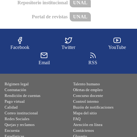
Repositorio institucional
UNAL
Portal de revistas
UNAL
Facebook
Twitter
YouTube
Email
RSS
Régimen legal
Talento humano
Contratación
Ofertas de empleo
Rendición de cuentas
Concurso docente
Pago virtual
Control interno
Calidad
Buzón de notificaciones
Correo institucional
Mapa del sitio
Redes Sociales
FAQ
Quejas y reclamos
Atención en línea
Encuesta
Contáctenos
Estadísticas
Glosario