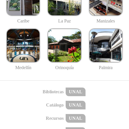
Caribe
La Paz
Manizales
Medellín
Palmira
Orinoquía
Bibliotecas
UNAL
Catálogo
UNAL
Recursos
UNAL