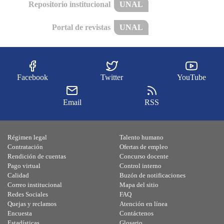
Repositorio institucional
UNAL
Portal de revistas
UNAL
Facebook
Twitter
YouTube
Email
RSS
Régimen legal
Talento humano
Contratación
Ofertas de empleo
Rendición de cuentas
Concurso docente
Pago virtual
Control interno
Calidad
Buzón de notificaciones
Correo institucional
Mapa del sitio
Redes Sociales
FAQ
Quejas y reclamos
Atención en línea
Encuesta
Contáctenos
Estadísticas
Glosario