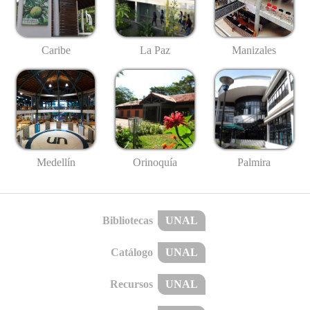
Caribe
La Paz
Manizales
Medellín
Palmira
Orinoquía
Bibliotecas
UNAL
Catálogo
UNAL
Recursos
UNAL