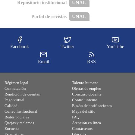
Repositorio institucional
UNAL
Portal de revistas
UNAL
Facebook
Twitter
YouTube
Email
RSS
Régimen legal
Talento humano
Contratación
Ofertas de empleo
Rendición de cuentas
Concurso docente
Pago virtual
Control interno
Calidad
Buzón de notificaciones
Correo institucional
Mapa del sitio
Redes Sociales
FAQ
Quejas y reclamos
Atención en línea
Encuesta
Contáctenos
Estadísticas
Glosario