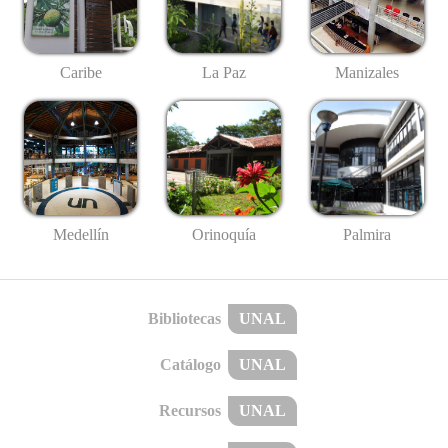
Caribe
La Paz
Manizales
Medellín
Palmira
Orinoquía
Bibliotecas
UNAL
Catálogo
UNAL
Recursos
UNAL