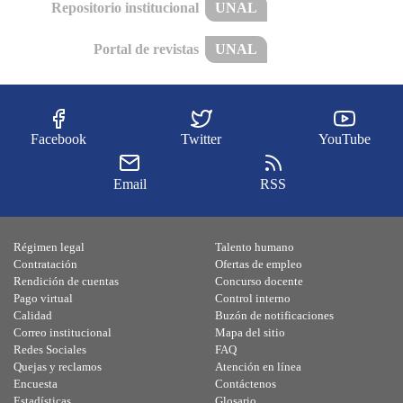
Repositorio institucional
UNAL
Portal de revistas
UNAL
Facebook
Twitter
YouTube
Email
RSS
Régimen legal
Talento humano
Contratación
Ofertas de empleo
Rendición de cuentas
Concurso docente
Pago virtual
Control interno
Calidad
Buzón de notificaciones
Correo institucional
Mapa del sitio
Redes Sociales
FAQ
Quejas y reclamos
Atención en línea
Encuesta
Contáctenos
Estadísticas
Glosario