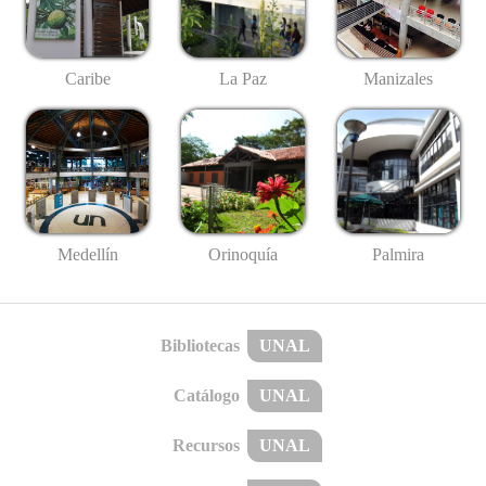
Caribe
La Paz
Manizales
Medellín
Palmira
Orinoquía
Bibliotecas
UNAL
Catálogo
UNAL
Recursos
UNAL