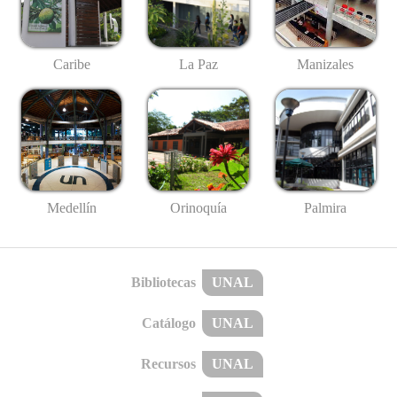
Caribe
La Paz
Manizales
Medellín
Palmira
Orinoquía
Bibliotecas
UNAL
Catálogo
UNAL
Recursos
UNAL