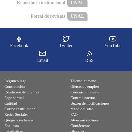
Repositorio institucional
UNAL
Portal de revistas
UNAL
Facebook
Twitter
YouTube
Email
RSS
Régimen legal
Talento humano
Contratación
Ofertas de empleo
Rendición de cuentas
Concurso docente
Pago virtual
Control interno
Calidad
Buzón de notificaciones
Correo institucional
Mapa del sitio
Redes Sociales
FAQ
Quejas y reclamos
Atención en línea
Encuesta
Contáctenos
Estadísticas
Glosario