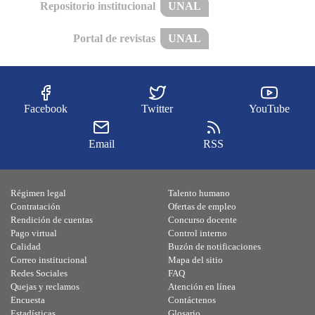
Repositorio institucional
UNAL
Portal de revistas
UNAL
Facebook
Twitter
YouTube
Email
RSS
Régimen legal
Talento humano
Contratación
Ofertas de empleo
Rendición de cuentas
Concurso docente
Pago virtual
Control interno
Calidad
Buzón de notificaciones
Correo institucional
Mapa del sitio
Redes Sociales
FAQ
Quejas y reclamos
Atención en línea
Encuesta
Contáctenos
Estadísticas
Glosario