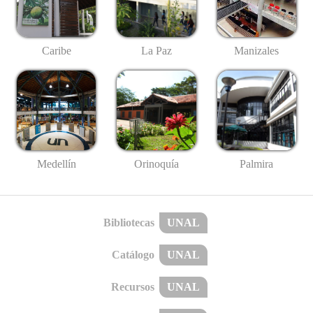
Caribe
La Paz
Manizales
Medellín
Palmira
Orinoquía
Bibliotecas
UNAL
Catálogo
UNAL
Recursos
UNAL