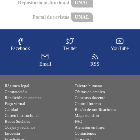
Repositorio institucional
UNAL
Portal de revistas
UNAL
Facebook
Twitter
YouTube
Email
RSS
Régimen legal
Talento humano
Contratación
Ofertas de empleo
Rendición de cuentas
Concurso docente
Pago virtual
Control interno
Calidad
Buzón de notificaciones
Correo institucional
Mapa del sitio
Redes Sociales
FAQ
Quejas y reclamos
Atención en línea
Encuesta
Contáctenos
Estadísticas
Glosario