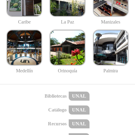
Caribe
La Paz
Manizales
Medellín
Palmira
Orinoquía
Bibliotecas
UNAL
Catálogo
UNAL
Recursos
UNAL