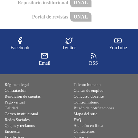
Repositorio institucional
UNAL
Portal de revistas
UNAL
Facebook
Twitter
YouTube
Email
RSS
Régimen legal
Talento humano
Contratación
Ofertas de empleo
Rendición de cuentas
Concurso docente
Pago virtual
Control interno
Calidad
Buzón de notificaciones
Correo institucional
Mapa del sitio
Redes Sociales
FAQ
Quejas y reclamos
Atención en línea
Encuesta
Contáctenos
Estadísticas
Glosario