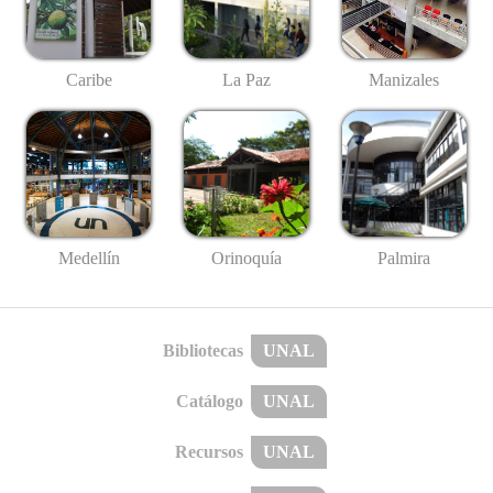
Caribe
La Paz
Manizales
Medellín
Palmira
Orinoquía
Bibliotecas
UNAL
Catálogo
UNAL
Recursos
UNAL