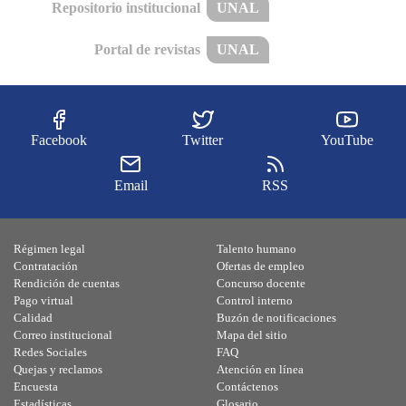
Repositorio institucional
UNAL
Portal de revistas
UNAL
Facebook
Twitter
YouTube
Email
RSS
Régimen legal
Talento humano
Contratación
Ofertas de empleo
Rendición de cuentas
Concurso docente
Pago virtual
Control interno
Calidad
Buzón de notificaciones
Correo institucional
Mapa del sitio
Redes Sociales
FAQ
Quejas y reclamos
Atención en línea
Encuesta
Contáctenos
Estadísticas
Glosario