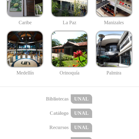
Caribe
La Paz
Manizales
Medellín
Palmira
Orinoquía
Bibliotecas
UNAL
Catálogo
UNAL
Recursos
UNAL