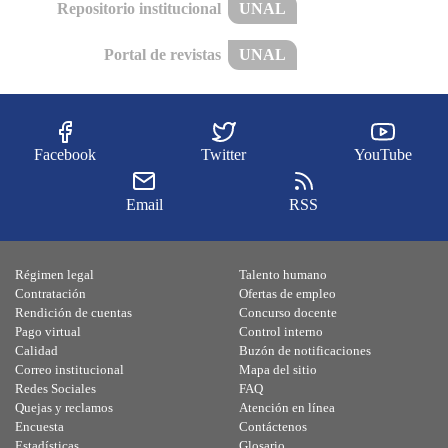
Repositorio institucional
UNAL
Portal de revistas
UNAL
Facebook
Twitter
YouTube
Email
RSS
Régimen legal
Talento humano
Contratación
Ofertas de empleo
Rendición de cuentas
Concurso docente
Pago virtual
Control interno
Calidad
Buzón de notificaciones
Correo institucional
Mapa del sitio
Redes Sociales
FAQ
Quejas y reclamos
Atención en línea
Encuesta
Contáctenos
Estadísticas
Glosario