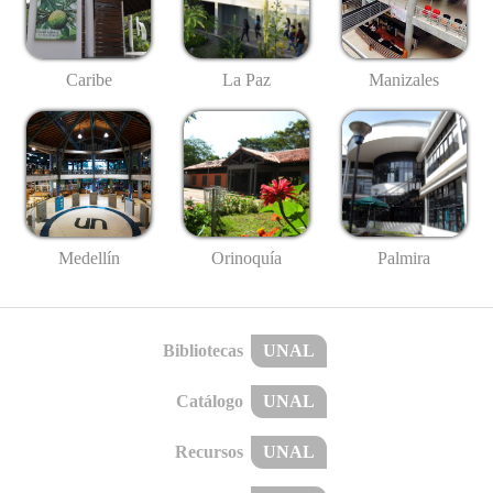
Caribe
La Paz
Manizales
Medellín
Palmira
Orinoquía
Bibliotecas
UNAL
Catálogo
UNAL
Recursos
UNAL