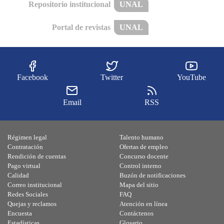
Repositorio institucional
UNAL
Portal de revistas
UNAL
Facebook
Twitter
YouTube
Email
RSS
Régimen legal
Talento humano
Contratación
Ofertas de empleo
Rendición de cuentas
Concurso docente
Pago virtual
Control interno
Calidad
Buzón de notificaciones
Correo institucional
Mapa del sitio
Redes Sociales
FAQ
Quejas y reclamos
Atención en línea
Encuesta
Contáctenos
Estadísticas
Glosario