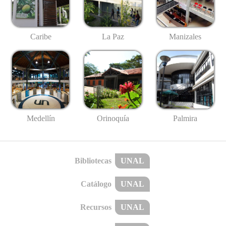
Caribe
La Paz
Manizales
Medellín
Palmira
Orinoquía
Bibliotecas
UNAL
Catálogo
UNAL
Recursos
UNAL