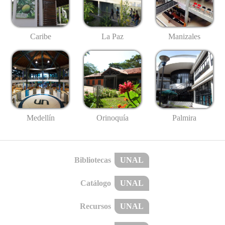
Caribe
La Paz
Manizales
Medellín
Palmira
Orinoquía
Bibliotecas
UNAL
Catálogo
UNAL
Recursos
UNAL