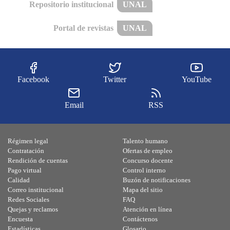
Repositorio institucional
UNAL
Portal de revistas
UNAL
Facebook
Twitter
YouTube
Email
RSS
Régimen legal
Talento humano
Contratación
Ofertas de empleo
Rendición de cuentas
Concurso docente
Pago virtual
Control interno
Calidad
Buzón de notificaciones
Correo institucional
Mapa del sitio
Redes Sociales
FAQ
Quejas y reclamos
Atención en línea
Encuesta
Contáctenos
Estadísticas
Glosario