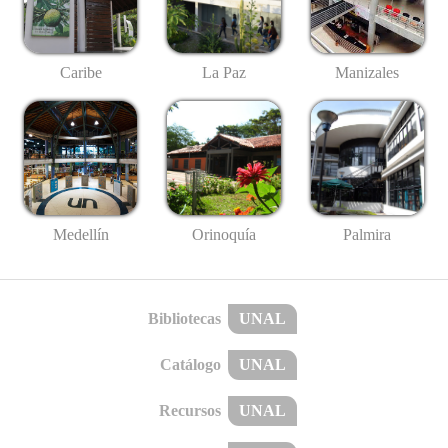
Caribe
La Paz
Manizales
Medellín
Palmira
Orinoquía
Bibliotecas
UNAL
Catálogo
UNAL
Recursos
UNAL