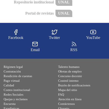
Repositorio institucional
UNAL
Portal de revistas
UNAL
Facebook
Twitter
YouTube
Email
RSS
Régimen legal
Talento humano
Contratación
Ofertas de empleo
Rendición de cuentas
Concurso docente
Pago virtual
Control interno
Calidad
Buzón de notificaciones
Correo institucional
Mapa del sitio
Redes Sociales
FAQ
Quejas y reclamos
Atención en línea
Encuesta
Contáctenos
Estadísticas
Glosario