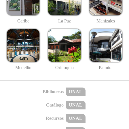
Caribe
La Paz
Manizales
Medellín
Palmira
Orinoquía
Bibliotecas
UNAL
Catálogo
UNAL
Recursos
UNAL