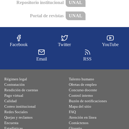
Repositorio institucional
UNAL
Portal de revistas
UNAL
Facebook
Twitter
YouTube
Email
RSS
Régimen legal
Talento humano
Contratación
Ofertas de empleo
Rendición de cuentas
Concurso docente
Pago virtual
Control interno
Calidad
Buzón de notificaciones
Correo institucional
Mapa del sitio
Redes Sociales
FAQ
Quejas y reclamos
Atención en línea
Encuesta
Contáctenos
Estadísticas
Glosario