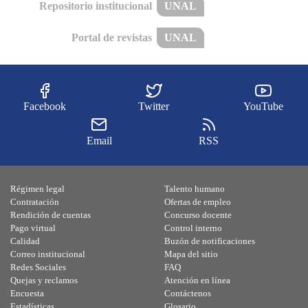
Repositorio institucional
UNAL
Portal de revistas
UNAL
Facebook
Twitter
YouTube
Email
RSS
Régimen legal
Talento humano
Contratación
Ofertas de empleo
Rendición de cuentas
Concurso docente
Pago virtual
Control interno
Calidad
Buzón de notificaciones
Correo institucional
Mapa del sitio
Redes Sociales
FAQ
Quejas y reclamos
Atención en línea
Encuesta
Contáctenos
Estadísticas
Glosario