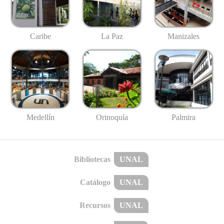
Caribe
La Paz
Manizales
Medellín
Palmira
Orinoquía
Bibliotecas
UNAL
Catálogo
UNAL
Recursos
UNAL