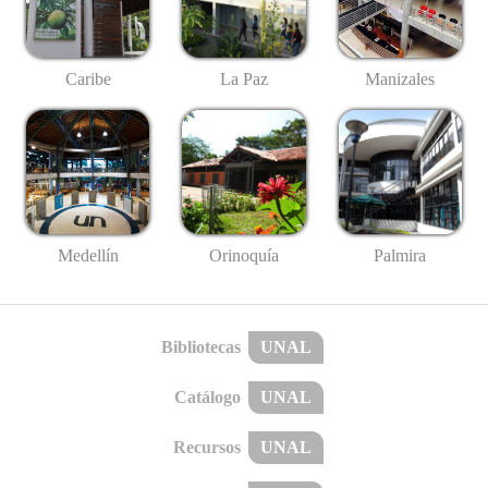
Caribe
La Paz
Manizales
Medellín
Palmira
Orinoquía
Bibliotecas
UNAL
Catálogo
UNAL
Recursos
UNAL