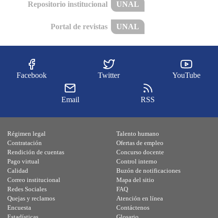
Repositorio institucional
UNAL
Portal de revistas
UNAL
Facebook
Twitter
YouTube
Email
RSS
Régimen legal
Talento humano
Contratación
Ofertas de empleo
Rendición de cuentas
Concurso docente
Pago virtual
Control interno
Calidad
Buzón de notificaciones
Correo institucional
Mapa del sitio
Redes Sociales
FAQ
Quejas y reclamos
Atención en línea
Encuesta
Contáctenos
Estadísticas
Glosario