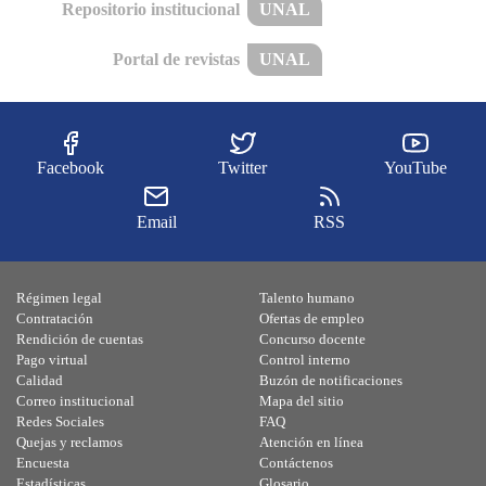
Repositorio institucional
UNAL
Portal de revistas
UNAL
Facebook
Twitter
YouTube
Email
RSS
Régimen legal
Talento humano
Contratación
Ofertas de empleo
Rendición de cuentas
Concurso docente
Pago virtual
Control interno
Calidad
Buzón de notificaciones
Correo institucional
Mapa del sitio
Redes Sociales
FAQ
Quejas y reclamos
Atención en línea
Encuesta
Contáctenos
Estadísticas
Glosario