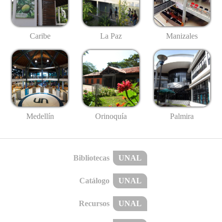
Caribe
La Paz
Manizales
Medellín
Palmira
Orinoquía
Bibliotecas
UNAL
Catálogo
UNAL
Recursos
UNAL