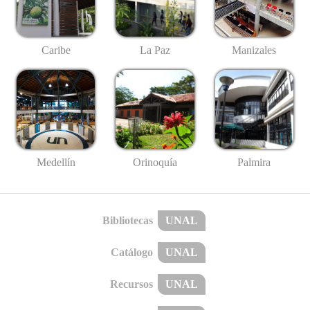
Caribe
La Paz
Manizales
Medellín
Palmira
Orinoquía
Bibliotecas
UNAL
Catálogo
UNAL
Recursos
UNAL