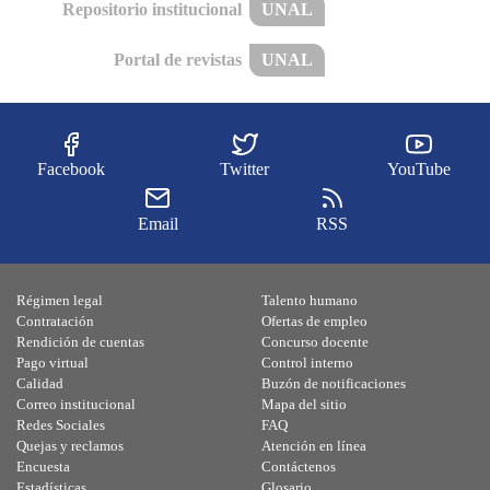
Repositorio institucional
UNAL
Portal de revistas
UNAL
Facebook
Twitter
YouTube
Email
RSS
Régimen legal
Talento humano
Contratación
Ofertas de empleo
Rendición de cuentas
Concurso docente
Pago virtual
Control interno
Calidad
Buzón de notificaciones
Correo institucional
Mapa del sitio
Redes Sociales
FAQ
Quejas y reclamos
Atención en línea
Encuesta
Contáctenos
Estadísticas
Glosario