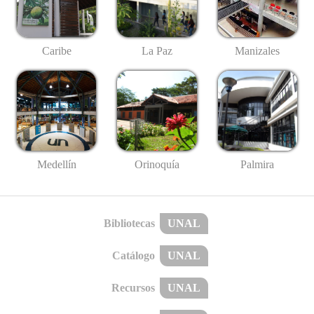
Caribe
La Paz
Manizales
Medellín
Palmira
Orinoquía
Bibliotecas
UNAL
Catálogo
UNAL
Recursos
UNAL