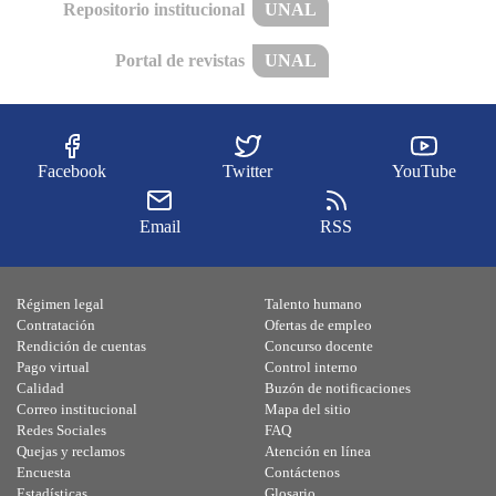
Repositorio institucional
UNAL
Portal de revistas
UNAL
Facebook
Twitter
YouTube
Email
RSS
Régimen legal
Talento humano
Contratación
Ofertas de empleo
Rendición de cuentas
Concurso docente
Pago virtual
Control interno
Calidad
Buzón de notificaciones
Correo institucional
Mapa del sitio
Redes Sociales
FAQ
Quejas y reclamos
Atención en línea
Encuesta
Contáctenos
Estadísticas
Glosario