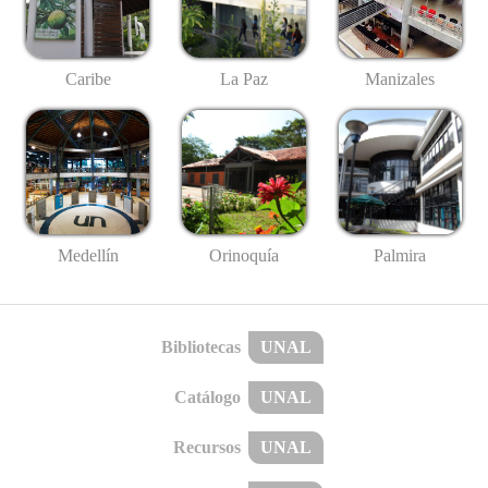
Caribe
La Paz
Manizales
Medellín
Palmira
Orinoquía
Bibliotecas
UNAL
Catálogo
UNAL
Recursos
UNAL