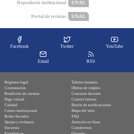
Repositorio institucional
UNAL
Portal de revistas
UNAL
Facebook
Twitter
YouTube
Email
RSS
Régimen legal
Talento humano
Contratación
Ofertas de empleo
Rendición de cuentas
Concurso docente
Pago virtual
Control interno
Calidad
Buzón de notificaciones
Correo institucional
Mapa del sitio
Redes Sociales
FAQ
Quejas y reclamos
Atención en línea
Encuesta
Contáctenos
Estadísticas
Glosario