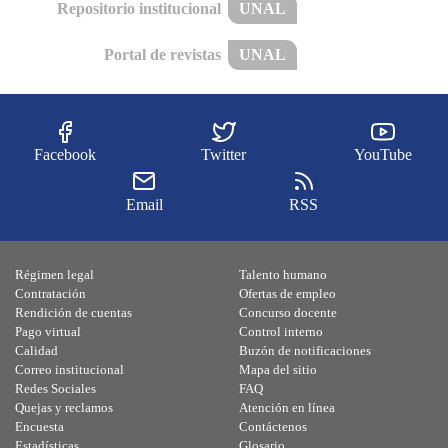
Repositorio institucional
UNAL
Portal de revistas
UNAL
Facebook
Twitter
YouTube
Email
RSS
Régimen legal
Talento humano
Contratación
Ofertas de empleo
Rendición de cuentas
Concurso docente
Pago virtual
Control interno
Calidad
Buzón de notificaciones
Correo institucional
Mapa del sitio
Redes Sociales
FAQ
Quejas y reclamos
Atención en línea
Encuesta
Contáctenos
Estadísticas
Glosario