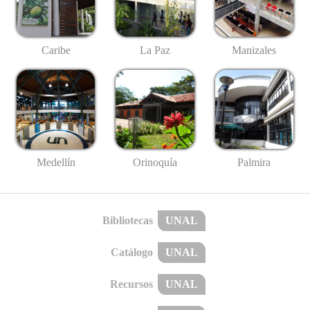
Caribe
La Paz
Manizales
Medellín
Palmira
Orinoquía
Bibliotecas
UNAL
Catálogo
UNAL
Recursos
UNAL