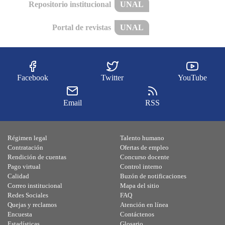
Repositorio institucional
UNAL
Portal de revistas
UNAL
Facebook
Twitter
YouTube
Email
RSS
Régimen legal
Talento humano
Contratación
Ofertas de empleo
Rendición de cuentas
Concurso docente
Pago virtual
Control interno
Calidad
Buzón de notificaciones
Correo institucional
Mapa del sitio
Redes Sociales
FAQ
Quejas y reclamos
Atención en línea
Encuesta
Contáctenos
Estadísticas
Glosario