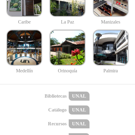
Caribe
La Paz
Manizales
Medellín
Palmira
Orinoquía
Bibliotecas
UNAL
Catálogo
UNAL
Recursos
UNAL