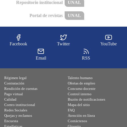
Repositorio institucional
UNAL
Portal de revistas
UNAL
Facebook
Twitter
YouTube
Email
RSS
Régimen legal
Talento humano
Contratación
Ofertas de empleo
Rendición de cuentas
Concurso docente
Pago virtual
Control interno
Calidad
Buzón de notificaciones
Correo institucional
Mapa del sitio
Redes Sociales
FAQ
Quejas y reclamos
Atención en línea
Encuesta
Contáctenos
Estadísticas
Glosario