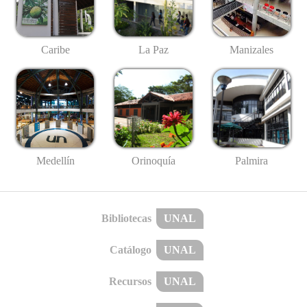
Caribe
La Paz
Manizales
Medellín
Palmira
Orinoquía
Bibliotecas
UNAL
Catálogo
UNAL
Recursos
UNAL