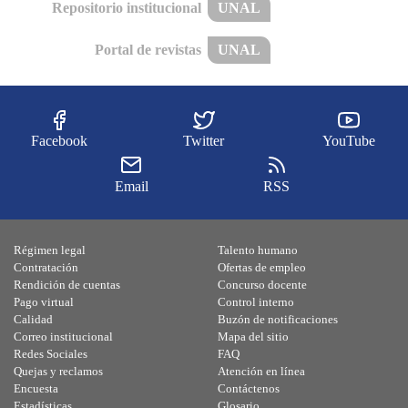
Repositorio institucional
UNAL
Portal de revistas
UNAL
Facebook
Twitter
YouTube
Email
RSS
Régimen legal
Talento humano
Contratación
Ofertas de empleo
Rendición de cuentas
Concurso docente
Pago virtual
Control interno
Calidad
Buzón de notificaciones
Correo institucional
Mapa del sitio
Redes Sociales
FAQ
Quejas y reclamos
Atención en línea
Encuesta
Contáctenos
Estadísticas
Glosario