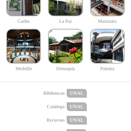
Caribe
La Paz
Manizales
Medellín
Palmira
Orinoquía
Bibliotecas
UNAL
Catálogo
UNAL
Recursos
UNAL