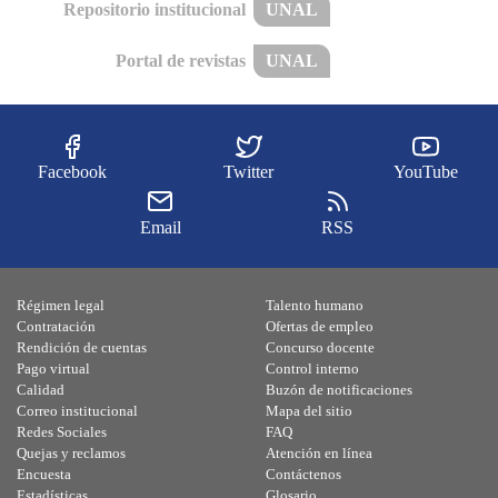
Repositorio institucional
UNAL
Portal de revistas
UNAL
Facebook
Twitter
YouTube
Email
RSS
Régimen legal
Talento humano
Contratación
Ofertas de empleo
Rendición de cuentas
Concurso docente
Pago virtual
Control interno
Calidad
Buzón de notificaciones
Correo institucional
Mapa del sitio
Redes Sociales
FAQ
Quejas y reclamos
Atención en línea
Encuesta
Contáctenos
Estadísticas
Glosario