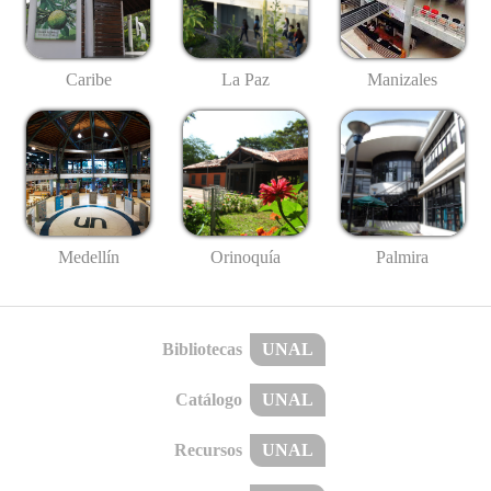
Caribe
La Paz
Manizales
Medellín
Palmira
Orinoquía
Bibliotecas
UNAL
Catálogo
UNAL
Recursos
UNAL