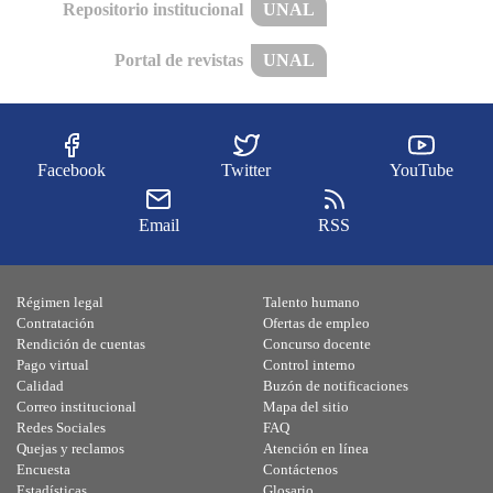
Repositorio institucional
UNAL
Portal de revistas
UNAL
Facebook
Twitter
YouTube
Email
RSS
Régimen legal
Talento humano
Contratación
Ofertas de empleo
Rendición de cuentas
Concurso docente
Pago virtual
Control interno
Calidad
Buzón de notificaciones
Correo institucional
Mapa del sitio
Redes Sociales
FAQ
Quejas y reclamos
Atención en línea
Encuesta
Contáctenos
Estadísticas
Glosario