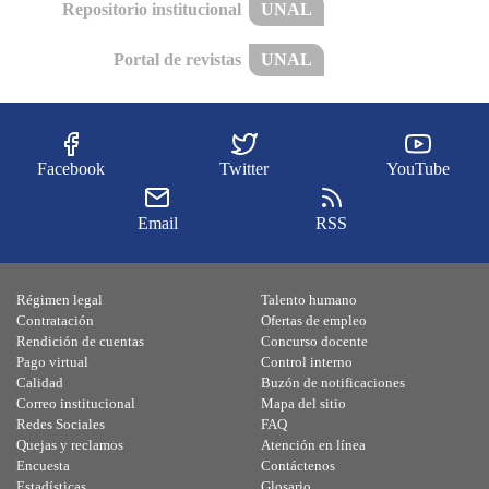
Repositorio institucional
UNAL
Portal de revistas
UNAL
Facebook
Twitter
YouTube
Email
RSS
Régimen legal
Talento humano
Contratación
Ofertas de empleo
Rendición de cuentas
Concurso docente
Pago virtual
Control interno
Calidad
Buzón de notificaciones
Correo institucional
Mapa del sitio
Redes Sociales
FAQ
Quejas y reclamos
Atención en línea
Encuesta
Contáctenos
Estadísticas
Glosario