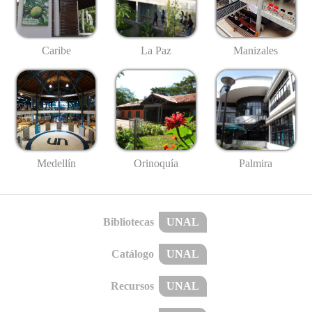
Caribe
La Paz
Manizales
Medellín
Palmira
Orinoquía
Bibliotecas
UNAL
Catálogo
UNAL
Recursos
UNAL