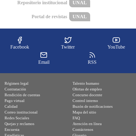
Repositorio institucional
UNAL
Portal de revistas
UNAL
Facebook
Twitter
YouTube
Email
RSS
Régimen legal
Talento humano
Contratación
Ofertas de empleo
Rendición de cuentas
Concurso docente
Pago virtual
Control interno
Calidad
Buzón de notificaciones
Correo institucional
Mapa del sitio
Redes Sociales
FAQ
Quejas y reclamos
Atención en línea
Encuesta
Contáctenos
Estadísticas
Glosario