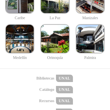
Caribe
La Paz
Manizales
Medellín
Palmira
Orinoquía
Bibliotecas
UNAL
Catálogo
UNAL
Recursos
UNAL