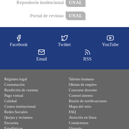
Repositorio institucional
UNAL
Portal de revistas
UNAL
Facebook
Twitter
YouTube
Email
RSS
Régimen legal
Talento humano
Contratación
Ofertas de empleo
Rendición de cuentas
Concurso docente
Pago virtual
Control interno
Calidad
Buzón de notificaciones
Correo institucional
Mapa del sitio
Redes Sociales
FAQ
Quejas y reclamos
Atención en línea
Encuesta
Contáctenos
Estadísticas
Glosario