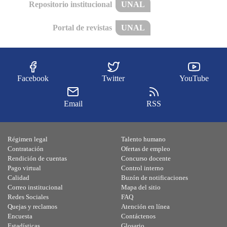
Repositorio institucional
UNAL
Portal de revistas
UNAL
Facebook
Twitter
YouTube
Email
RSS
Régimen legal
Talento humano
Contratación
Ofertas de empleo
Rendición de cuentas
Concurso docente
Pago virtual
Control interno
Calidad
Buzón de notificaciones
Correo institucional
Mapa del sitio
Redes Sociales
FAQ
Quejas y reclamos
Atención en línea
Encuesta
Contáctenos
Estadísticas
Glosario