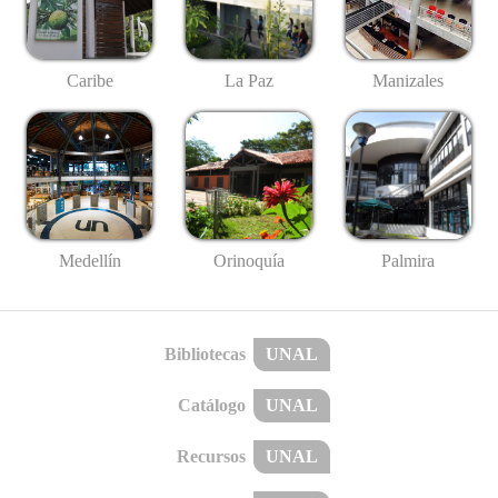
Caribe
La Paz
Manizales
Medellín
Palmira
Orinoquía
Bibliotecas
UNAL
Catálogo
UNAL
Recursos
UNAL