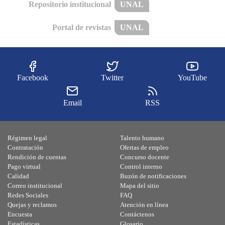
Repositorio institucional
UNAL
Portal de revistas
UNAL
Facebook
Twitter
YouTube
Email
RSS
Régimen legal
Talento humano
Contratación
Ofertas de empleo
Rendición de cuentas
Concurso docente
Pago virtual
Control interno
Calidad
Buzón de notificaciones
Correo institucional
Mapa del sitio
Redes Sociales
FAQ
Quejas y reclamos
Atención en línea
Encuesta
Contáctenos
Estadísticas
Glosario