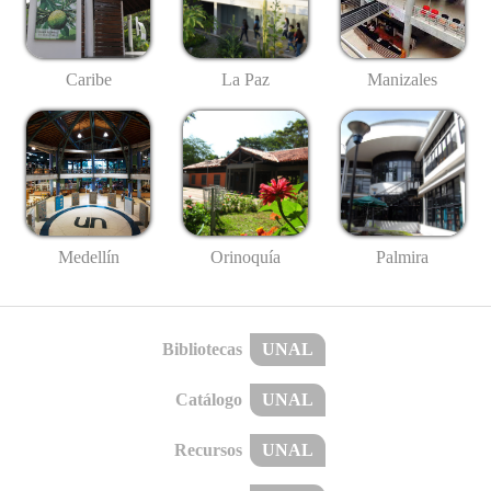
Caribe
La Paz
Manizales
Medellín
Palmira
Orinoquía
Bibliotecas
UNAL
Catálogo
UNAL
Recursos
UNAL