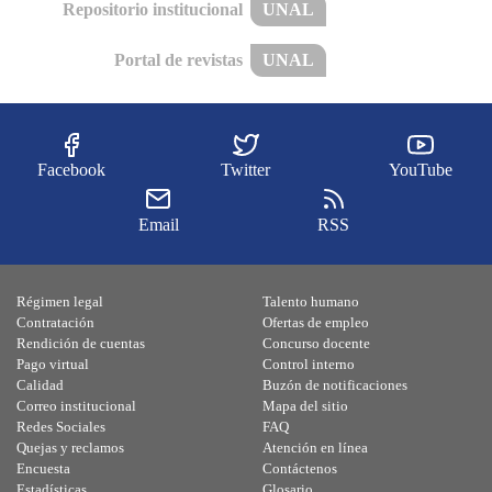
Repositorio institucional
UNAL
Portal de revistas
UNAL
Facebook
Twitter
YouTube
Email
RSS
Régimen legal
Talento humano
Contratación
Ofertas de empleo
Rendición de cuentas
Concurso docente
Pago virtual
Control interno
Calidad
Buzón de notificaciones
Correo institucional
Mapa del sitio
Redes Sociales
FAQ
Quejas y reclamos
Atención en línea
Encuesta
Contáctenos
Estadísticas
Glosario