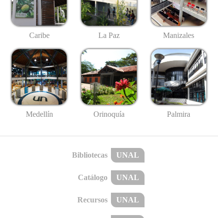
Caribe
La Paz
Manizales
Medellín
Palmira
Orinoquía
Bibliotecas
UNAL
Catálogo
UNAL
Recursos
UNAL