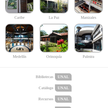
Caribe
La Paz
Manizales
Medellín
Palmira
Orinoquía
Bibliotecas
UNAL
Catálogo
UNAL
Recursos
UNAL