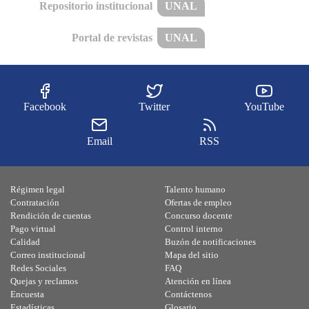
Repositorio institucional
UNAL
Portal de revistas
UNAL
Facebook
Twitter
YouTube
Email
RSS
Régimen legal
Talento humano
Contratación
Ofertas de empleo
Rendición de cuentas
Concurso docente
Pago virtual
Control interno
Calidad
Buzón de notificaciones
Correo institucional
Mapa del sitio
Redes Sociales
FAQ
Quejas y reclamos
Atención en línea
Encuesta
Contáctenos
Estadísticas
Glosario