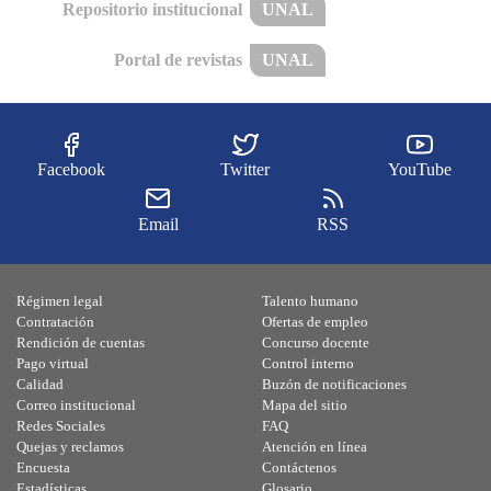
Repositorio institucional
UNAL
Portal de revistas
UNAL
Facebook
Twitter
YouTube
Email
RSS
Régimen legal
Talento humano
Contratación
Ofertas de empleo
Rendición de cuentas
Concurso docente
Pago virtual
Control interno
Calidad
Buzón de notificaciones
Correo institucional
Mapa del sitio
Redes Sociales
FAQ
Quejas y reclamos
Atención en línea
Encuesta
Contáctenos
Estadísticas
Glosario