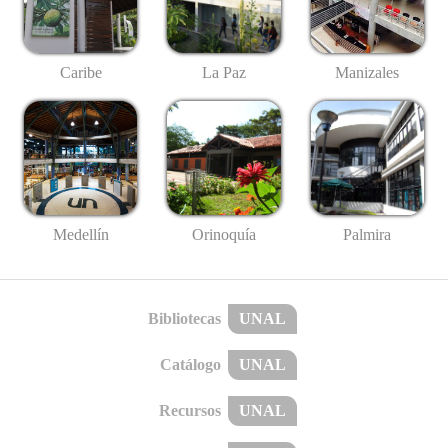
Caribe
La Paz
Manizales
Medellín
Palmira
Orinoquía
Bibliotecas
UNAL
Catálogo
UNAL
Recursos
UNAL