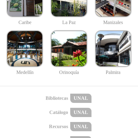
Caribe
La Paz
Manizales
Medellín
Palmira
Orinoquía
Bibliotecas
UNAL
Catálogo
UNAL
Recursos
UNAL