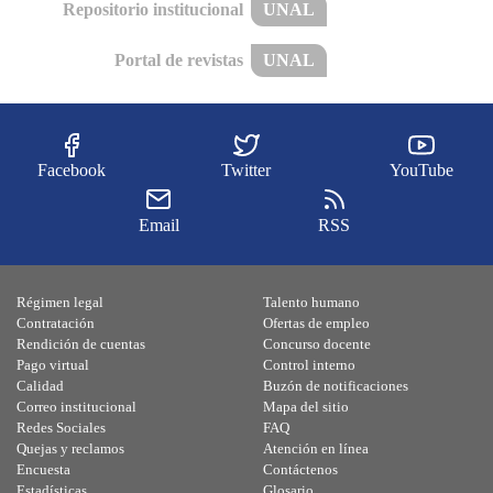
Repositorio institucional
UNAL
Portal de revistas
UNAL
Facebook
Twitter
YouTube
Email
RSS
Régimen legal
Talento humano
Contratación
Ofertas de empleo
Rendición de cuentas
Concurso docente
Pago virtual
Control interno
Calidad
Buzón de notificaciones
Correo institucional
Mapa del sitio
Redes Sociales
FAQ
Quejas y reclamos
Atención en línea
Encuesta
Contáctenos
Estadísticas
Glosario